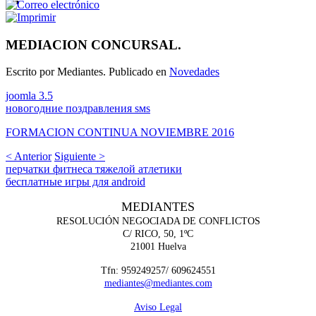
MEDIACION CONCURSAL.
Escrito por Mediantes. Publicado en
Novedades
joomla 3.5
новогодние поздравления sмs
FORMACION CONTINUA NOVIEMBRE 201
6
< Anterior
Siguiente >
перчатки фитнеса тяжелой атлетики
бесплатные игры для android
MEDIANTES
RESOLUCIÓN NEGOCIADA DE CONFLICTOS
C/ RICO, 50, 1ºC
21001 Huelva
Tfn:
959249257/ 609624551
mediantes@mediantes.com
Aviso Legal