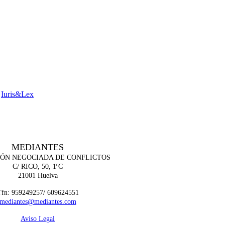
n
Iuris&Lex
MEDIANTES
ÓN NEGOCIADA DE CONFLICTOS
C/ RICO, 50, 1ºC
21001 Huelva
Tfn:
959249257/ 609624551
mediantes@mediantes.com
Aviso Legal